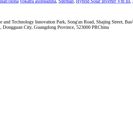
ainan'olona
vokatra asongadina
,
Sitemap
,
Hybrid Solar Inverter Vm III
,
nce and Technology Innovation Park, Song'an Road, Shajing Street, B
wn, Dongguan City, Guangdong Province, 523000 PRChina