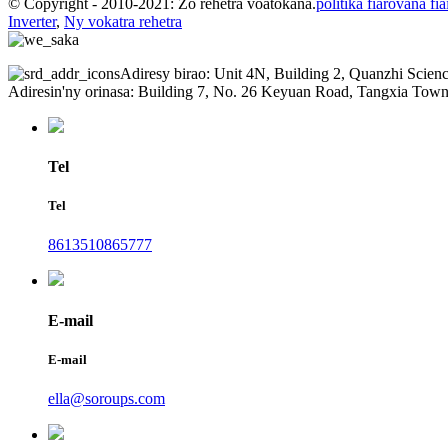
© Copyright - 2010-2021: Zo rehetra voatokana.
politika fiarovana fi
Inverter
,
Ny vokatra rehetra
Adiresy birao: Unit 4N, Building 2, Quanzhi Scie
Adiresin'ny orinasa: Building 7, No. 26 Keyuan Road, Tangxia To
Tel
Tel
8613510865777
E-mail
E-mail
ella@soroups.com