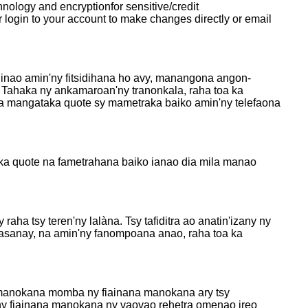
hnology and encryptionfor sensitive/credit
er login to your account to make changes directly or email
dinao amin'ny fitsidihana ho avy, manangona angon-
. Tahaka ny ankamaroan'ny tranonkala, raha toa ka
aka mangataka quote sy mametraka baiko amin'ny telefaona
taka quote na fametrahana baiko ianao dia mila manao
a tsy teren'ny lalàna. Tsy tafiditra ao anatin'izany ny
nasanay, na amin'ny fanompoana anao, raha toa ka
ka manokana momba ny fiainana manokana ary tsy
 ny fiainana manokana ny vaovao rehetra omenao ireo