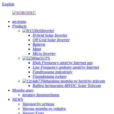
English
an-trano
Products
Inverter
Hybrid Solar Inverter
Off Grid Solar Inverter
Batterie
Mppt
Micro Inverter
UPS
High Frequency amin'ny Internet ups
Low Frequency ambony amin'ny Internet
Fandrosoana indostrialy
Fisondrotana ivelany
Vahaolana momba ny herin'ny telecom
Rafitra herinaratra 48VDC Solar Telecom
Momba anay
taratasy fanamarinana
NEWS
Vaovaon'ny orinasa
Vaovao momba ny vokatra
Vaovao Expo