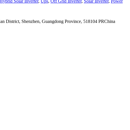
Hybrid Solar Inverter
,
Ups
,
Off Grid Inverter
,
Solar Inverter
,
Power
ao'an District, Shenzhen, Guangdong Province, 518104 PRChina