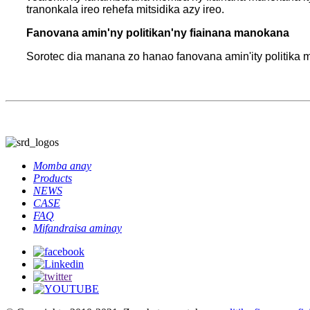
tranonkala ireo rehefa mitsidika azy ireo.
Fanovana amin'ny politikan'ny fiainana manokana
Sorotec dia manana zo hanao fanovana amin'ity politika m
Momba anay
Products
NEWS
CASE
FAQ
Mifandraisa aminay