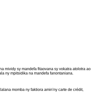
na mividy sy mandefa fitaovana sy vokatra atolotra ao
ala ny mpitsidika na mandefa fanontaniana.
alana momba ny faktiora amin'ny carte de crédit,