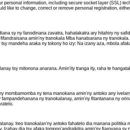
r personal information, including secure socket layer (SSL) tec
ld like to change, correct or remove personal registration, eith
ana sy ny fanodinana zavatra, hahatakatra ary hitahiry ny safi
 fifandraisana amin'ny tranokala Mba hanatsarana ny tranokala
ty tsy mandeha araka ny tokony ho izy: Na izany aza, mbola af
alanay tsy mitonona anarana. Amin'ity tranga ity, raha te hanga
 ny mombamomba ny tena manokana amin'ny antoko any ivelany rah
y fampandehanana ny tranokalanay, amin'ny fitantanana ny ori
ratelo.
alanay. Ireo tranokalan'ny antoko fahatelo dia manana politi
. Izahay dia tsy afaka tompon'andraikitra amin'ny fiarovana sy