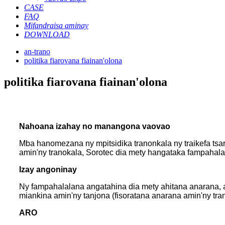
CASE
FAQ
Mifandraisa aminay
DOWNLOAD
an-trano
politika fiarovana fiainan'olona
politika fiarovana fiainan'olona
Nahoana izahay no manangona vaovao
Mba hanomezana ny mpitsidika tranonkala ny traikefa tsara
amin'ny tranokala, Sorotec dia mety hangataka fampahala
Izay angoninay
Ny fampahalalana angatahina dia mety ahitana anarana, a
miankina amin'ny tanjona (fisoratana anarana amin'ny tran
ARO