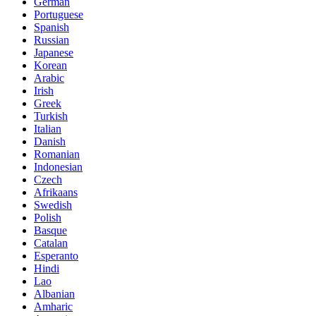
German
Portuguese
Spanish
Russian
Japanese
Korean
Arabic
Irish
Greek
Turkish
Italian
Danish
Romanian
Indonesian
Czech
Afrikaans
Swedish
Polish
Basque
Catalan
Esperanto
Hindi
Lao
Albanian
Amharic