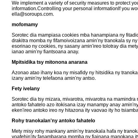
We implement a variety of security measures to protect you
information.Controlling your personal informationlf you wou
ella@soroups.com.
mofomamy
Sorotec dia mampiasa cookies mba hanampiana ny fitadidi
drakitra momba ny fifamoivoizana amin'ny tranokala sy ny
esorinao ny cookies, ny sasany amin'ireo tolotray dia me
ianao amin'ny fiantsoana anay.
Mpitsidika tsy mitonona anarana
Azonao atao ihany koa ny misafidy ny hitsidika ny tranok
izany amin'ny telefaona amin'ny antso.
Fety ivelany
Sorotec dia tsy mizara, mivarotra, mivarotra na mamindra
antoko fahatelo azo itokisana izay manampy anay amin'n
eken'ireo antoko ireo ny hitazona ity vaovao ity ho tsiamba
Rohy tranokalan'ny antoko fahatelo
Mety misy rohy mankany amin'ny tranokala hafa ny tranok
voafehin'ity fanambarana momba ny fiainana manokana ity