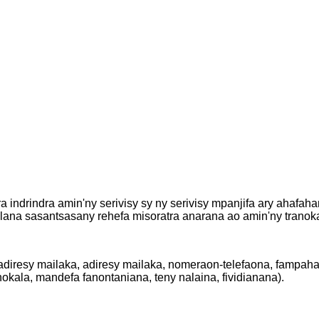
 indrindra amin'ny serivisy sy ny serivisy mpanjifa ary ahafaha
lana sasantsasany rehefa misoratra anarana ao amin'ny tranok
diresy mailaka, adiresy mailaka, nomeraon-telefaona, fampahal
okala, mandefa fanontaniana, teny nalaina, fividianana).